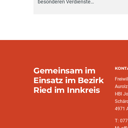
besonderen Verdienste…
Gemeinsam im
KONT
Einsatz im Bezirk
Freiwi
Aurol
Ried im Innkreis
HBI J
Schärd
4971 
T: 07