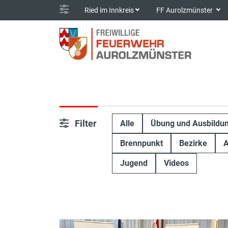
Ried im Innkreis
FF Aurolzmünster
Filter
Alle
Übung und Ausbildu
Brennpunkt
Bezirke
A
Jugend
Videos