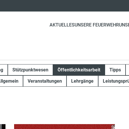
AKTUELLES
UNSERE FEUERWEHR
UNS
ng
Stützpunktwesen
Öffentlichkeitsarbeit
Tipps
llgemein
Veranstaltungen
Lehrgänge
Leistungspr