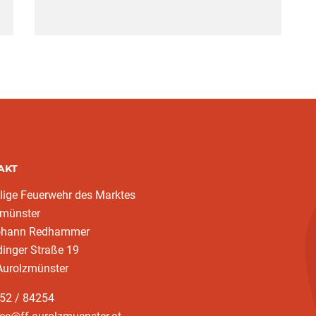
AKT
llige Feuerwehr des Marktes
zmünster
ohann Redhammer
inger Straße 19
Aurolzmünster
752 / 84254