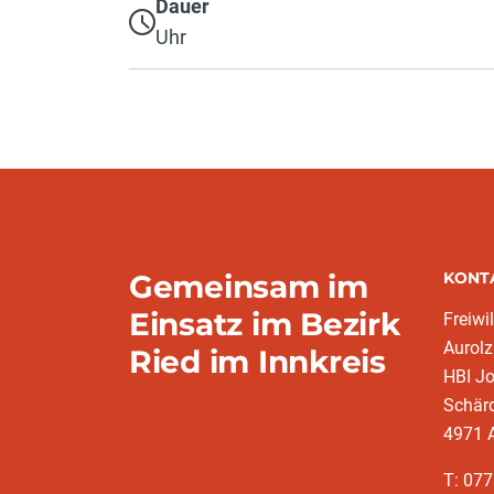
Dauer
Uhr
Gemeinsam im
KONT
Einsatz im Bezirk
Freiwi
Aurol
Ried im Innkreis
HBI J
Schärd
4971 
T: 07