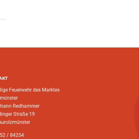
AKT
llige Feuerwehr des Marktes
zmünster
ohann Redhammer
inger Straße 19
Aurolzmünster
752 / 84254