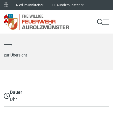
Ried im Innkreis
FF Aurolzmünster
zur Übersicht
Dauer
Uhr