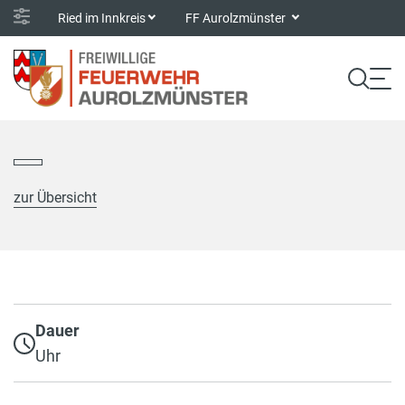
Ried im Innkreis
FF Aurolzmünster
zur Übersicht
Dauer
Uhr