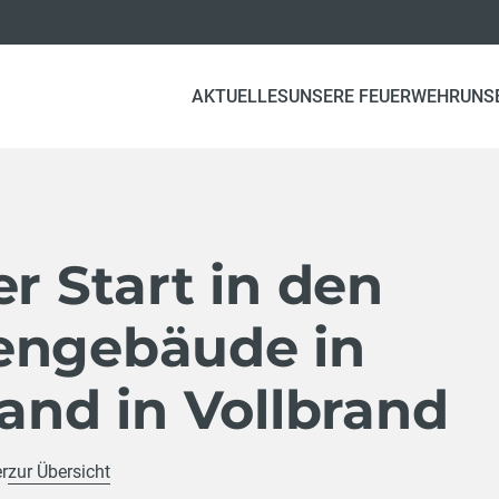
AKTUELLES
UNSERE FEUERWEHR
UNS
er Start in den
engebäude in
tand in Vollbrand
r
zur Übersicht