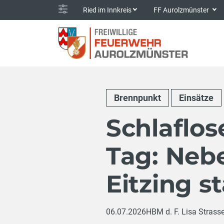
Ried im Innkreis
FF Aurolzmünster
Brennpunkt
Einsätze
Schlaflos
Tag: Neb
Eitzing s
06.07.2026
HBM d. F. Lisa Strasse