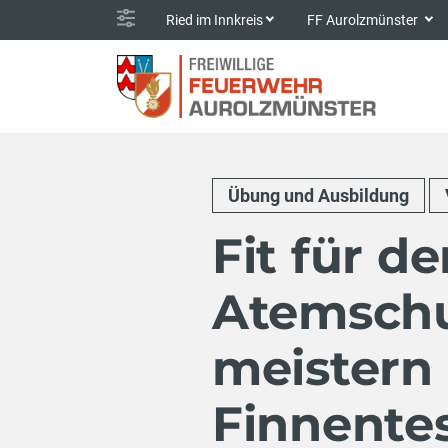
Ried im Innkreis
FF Aurolzmünster
Übung und Ausbildung
Fit für de
Atemschu
meistern 
Finnente