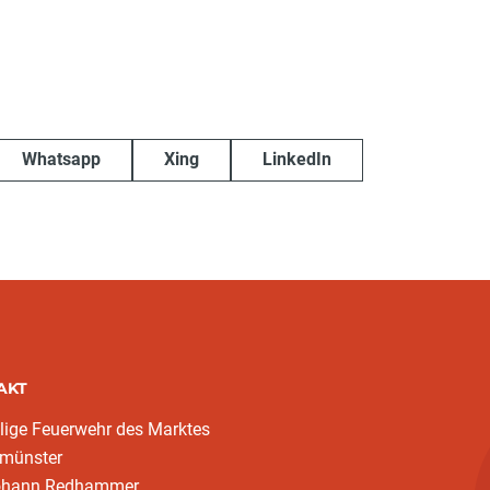
Whatsapp
Xing
LinkedIn
AKT
llige Feuerwehr des Marktes
zmünster
ohann Redhammer